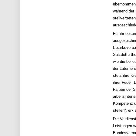
übernommen. E
während der 
stellvertret
ausgeschiede
Für ihr beso
ausgezeichne
Bezirksverban
Salzdetfurth
wie die beli
der Laterne
stets ihre K
ihrer Feder. 
Farben der St
arbeitsinten
Kompetenz un
stellen“, erkl
Die Verdiens
Leistungen w
Bundesverban