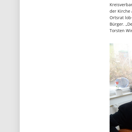
Kreisverban
der Kirche 
Ortsrat lo
Bürger. „D
Torsten Wi