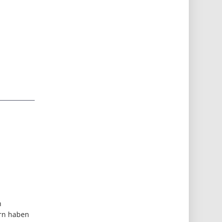
h
rn haben