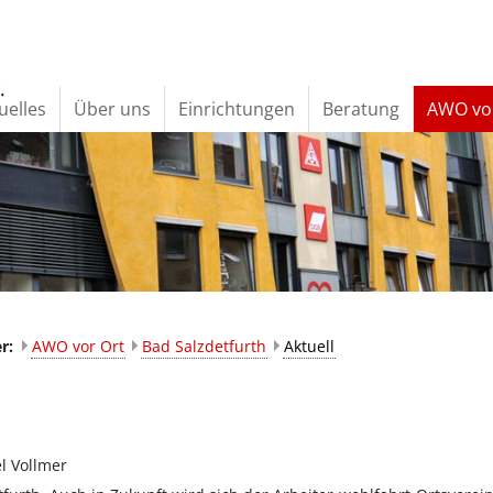
uelles
Über uns
Einrichtungen
Beratung
AWO vo
er:
AWO vor Ort
Bad Salzdetfurth
Aktuell
l Vollmer