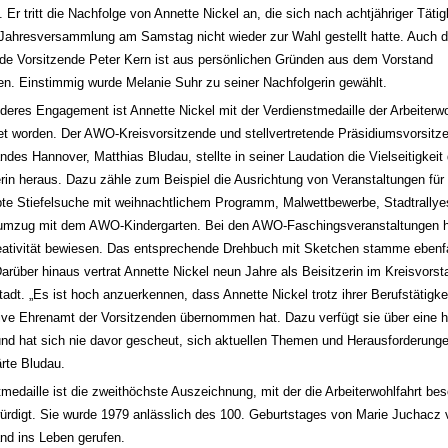
r tritt die Nachfolge von Annette Nickel an, die sich nach achtjähriger Tätig
Jahresversammlung am Samstag nicht wieder zur Wahl gestellt hatte. Auch d
ende Vorsitzende Peter Kern ist aus persönlichen Gründen aus dem Vorstand
n. Einstimmig wurde Melanie Suhr zu seiner Nachfolgerin gewählt.
nderes Engagement ist Annette Nickel mit der Verdienstmedaille der Arbeiterwo
t worden. Der AWO-Kreisvorsitzende und stellvertretende Präsidiumsvorsitz
des Hannover, Matthias Bludau, stellte in seiner Laudation die Vielseitigkeit
erin heraus. Dazu zähle zum Beispiel die Ausrichtung von Veranstaltungen für 
ebte Stiefelsuche mit weihnachtlichem Programm, Malwettbewerbe, Stadtrallye
numzug mit dem AWO-Kindergarten. Bei den AWO-Faschingsveranstaltungen h
reativität bewiesen. Das entsprechende Drehbuch mit Sketchen stamme ebenf
Darüber hinaus vertrat Annette Nickel neun Jahre als Beisitzerin im Kreisvorst
adt. „Es ist hoch anzuerkennen, dass Annette Nickel trotz ihrer Berufstätigke
sive Ehrenamt der Vorsitzenden übernommen hat. Dazu verfügt sie über eine h
d hat sich nie davor gescheut, sich aktuellen Themen und Herausforderung
ärte Bludau.
tmedaille ist die zweithöchste Auszeichnung, mit der die Arbeiterwohlfahrt be
ürdigt. Sie wurde 1979 anlässlich des 100. Geburtstages von Marie Juchac
d ins Leben gerufen.