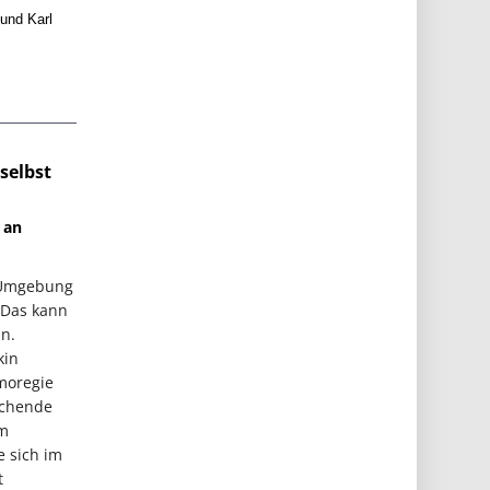
 und Karl
selbst
 an
d Umgebung
 Das kann
n.
kin
moregie
suchende
em
e sich im
t