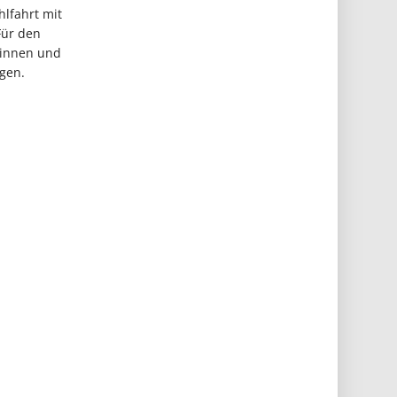
hlfahrt mit
Für den
rinnen und
egen.