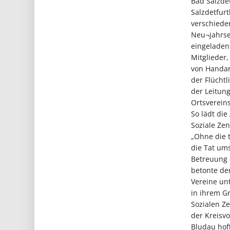
Bad Salzdet
Salzdetfurt
verschiede
Neu¬jahrse
eingeladen
Mitglieder,
von Handar
der Flüchtl
der Leitung
Ortsvereins
So lädt di
Soziale Ze
„Ohne die t
die Tat um
Betreuung d
betonte de
Vereine un
in ihrem G
Sozialen Ze
der Kreisvo
Bludau hof