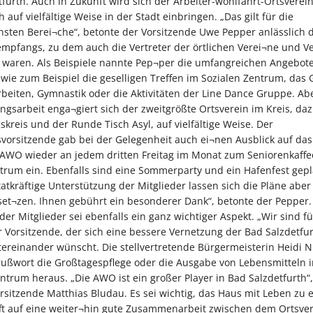
furth. Auch in Zukunft wird sich der Arbeiter-wohlfahrt-Ortsverei
h auf vielfältige Weise in der Stadt einbringen. „Das gilt für die
nsten Berei¬che“, betonte der Vorsitzende Uwe Pepper anlässlich 
mpfangs, zu dem auch die Vertreter der örtlichen Verei¬ne und 
 waren. Als Beispiele nannte Pep¬per die umfangreichen Angebote
 wie zum Beispiel die geselligen Treffen im Sozialen Zentrum, das 
beiten, Gymnastik oder die Aktivitäten der Line Dance Gruppe. Ab
ingsarbeit enga¬giert sich der zweitgrößte Ortsverein im Kreis, da
skreis und der Runde Tisch Asyl, auf vielfältige Weise. Der
vorsitzende gab bei der Gelegenheit auch ei¬nen Ausblick auf das
e AWO wieder an jedem dritten Freitag im Monat zum Seniorenkaffe
ntrum ein. Ebenfalls sind eine Sommerparty und ein Hafenfest gepl
atkräftige Unterstützung der Mitglieder lassen sich die Pläne aber 
set¬zen. Ihnen gebührt ein besonderer Dank“, betonte der Pepper.
er Mitglieder sei ebenfalls ein ganz wichtiger Aspekt. „Wir sind für
r Vorsitzende, der sich eine bessere Vernetzung der Bad Salzdetfu
tereinander wünscht. Die stellvertretende Bürgermeisterin Heidi N
rußwort die Großtagespflege oder die Ausgabe von Lebensmitteln 
ntrum heraus. „Die AWO ist ein großer Player in Bad Salzdetfurth“,
rsitzende Matthias Bludau. Es sei wichtig, das Haus mit Leben zu e
ft auf eine weiter¬hin gute Zusammenarbeit zwischen dem Ortsve