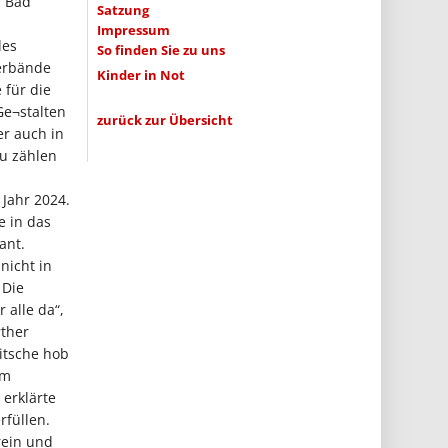
n Bad
Satzung
Impressum
des
So finden Sie zu uns
Verbände
Kinder in Not
 für die
Ge¬stalten
zurück zur Übersicht
er auch in
zu zählen
 Jahr 2024.
e in das
ant.
nicht in
 Die
 alle da“,
rther
itsche hob
im
 erklärte
rfüllen.
rein und