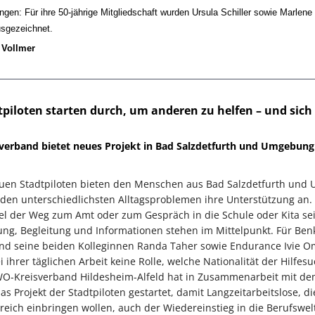
gen: Für ihre 50-jährige Mitgliedschaft wurden Ursula Schiller sowie Marlene
sgezeichnet.
 Vollmer
tpiloten starten durch, um anderen zu helfen – und sich 
erband bietet neues Projekt in Bad Salzdetfurth und Umgebung
euen Stadtpiloten bieten den Menschen aus Bad Salzdetfurth un
i den unterschiedlichsten Alltagsproblemen ihre Unterstützung an.
el der Weg zum Amt oder zum Gespräch in die Schule oder Kita sei
ung, Begleitung und Informationen stehen im Mittelpunkt. Für Ben
nd seine beiden Kolleginnen Randa Taher sowie Endurance Ivie O
ei ihrer täglichen Arbeit keine Rolle, welche Nationalität der Hilfe
WO-Kreisverband Hildesheim-Alfeld hat in Zusammenarbeit mit d
as Projekt der Stadtpiloten gestartet, damit Langzeitarbeitslose, di
reich einbringen wollen, auch der Wiedereinstieg in die Berufswel