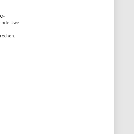
WO-
tzende Uwe
rechen.