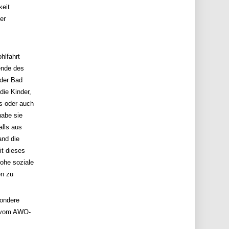
keit
er
hlfahrt
ende des
 der Bad
die Kinder,
s oder auch
abe sie
alls aus
and die
it dieses
ohe soziale
en zu
sondere
z vom AWO-