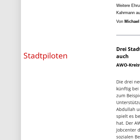
Weitere Ehrun
Kahrmann au
Von
Michael
Drei Stad
Stadtpiloten
auch
AWO-Kreisv
Die drei n
künftig be
zum Beispi
Unterstütz
Abdullah u
spielt es b
hat. Der A
Jobcenter d
sozialen Be