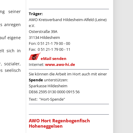
ng seiner
Träger:
AWO Kreisverband Hildesheim-Alfeld (Leine)
es anregen
e.V.
Osterstraße 39A
auf eigene
31134 Hildesheim
Fon: 0 51 21-1 79 00 - 00
Fax: 0 51 21-1 79 00 - 11
lt sich in
eMail senden
 sozialer,
Internet:
www.awo-hi.de
s seelisch
Sie können die Arbeit im Hort auch mit einer
Spende
unterstützen:
Sparkasse Hildesheim
DE66 2595 0130 0000 0915 56
Text: "Hort-Spende"
AWO Hort Regenbogenfisch
Hoheneggelsen