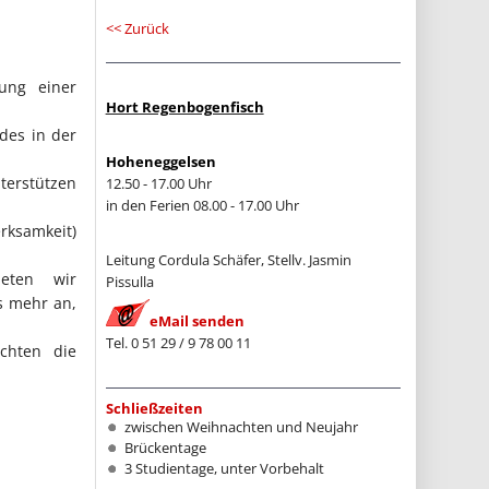
<< Zurück
ung einer
Hort Regenbogenfisch
des in der
Hoheneggelsen
terstützen
12.50 - 17.00 Uhr
in den Ferien 08.00 - 17.00 Uhr
rksamkeit)
Leitung Cordula Schäfer, Stellv. Jasmin
ieten wir
Pissulla
s mehr an,
eMail senden
Tel. 0 51 29 / 9 78 00 11
chten die
Schließzeiten
zwischen Weihnachten und Neujahr
Brückentage
3 Studientage, unter Vorbehalt