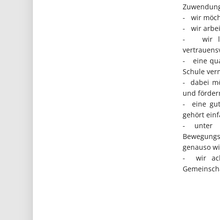
Zuwendun
- wir möch
- wir arbe
- wir leg
vertrauens
- eine qua
Schule verm
- dabei mö
und förder
- eine gut
gehört ein
- unter 
Bewegungsm
genauso wi
- wir ach
Gemeinscha