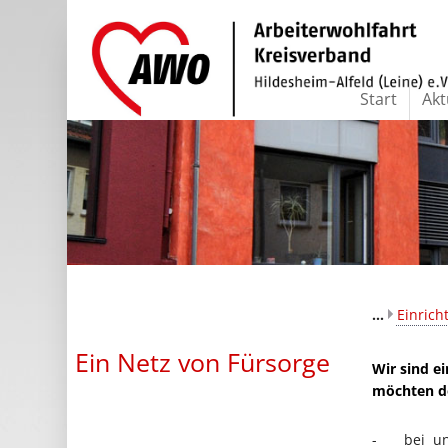
Start
Akt
...
Einric
Ein Netz von Fürsorge
Wir sind e
möchten d
- bei uns