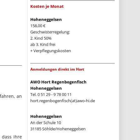
Kosten je Monat
Hoheneggelsen
158,00 €
Geschwisterregelung:
2. Kind 50%
ab 3. Kind frei
+ Verpflegungskosten
Anmeldungen direkt im Hort
AWO Hort Regenbogenfisch
Hoheneggelsen
Tel. 0 51 29 - 9 78 00 11
fahren, an
hort.regenbogenfisch(at)awo-hi.de
Hoheneggelsen
An der Schule 10
31185 Söhlde/Hoheneggelsen
 dass ihre